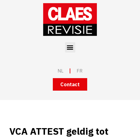
Spring
naar
de
inhoud
Menu
NL
FR
Contact
VCA ATTEST geldig tot