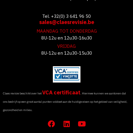
Tel. +32(0) 3 641 96 50
sales@claesrevisie.be
MAANDAG TOT DONDERDAG
8U-12u en 12u30-16u30
VRIJDAG
8U-12u en 12u30-15u30
VCA certificaat
Claes revisie beschikt over het
. Hiermee kunnen we aantonen dat
ons bedrijf op een groot aantal punten voldoet aan de huidige eisen op het gebied van veiligheid,
gezondheid en milieu.
F
L
Y
a
i
o