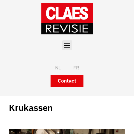
Spring
naar
de
inhoud
Menu
NL
FR
Contact
Krukassen