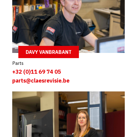
DAVY VANBRABANT
Parts
+32 (0)11 69 74 05
parts@claesrevisie.be