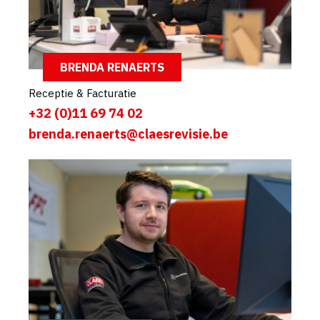
BRENDA RENAERTS
Receptie & Facturatie
+32 (0)11 69 74 02
brenda.renaerts@claesrevisie.be