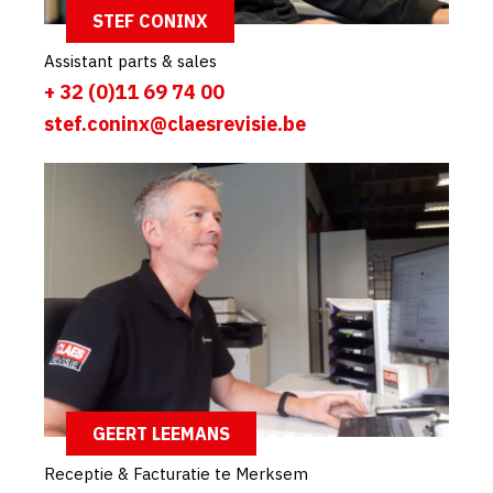
STEF CONINX
Assistant parts & sales
+ 32 (0)11 69 74 00
stef.coninx@claesrevisie.be
GEERT LEEMANS
Receptie & Facturatie te Merksem