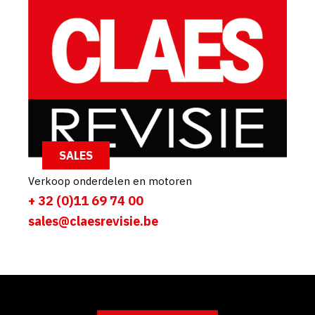
SALES
Verkoop onderdelen en motoren
+ 32 (0)11 69 74 00
sales@claesrevisie.be