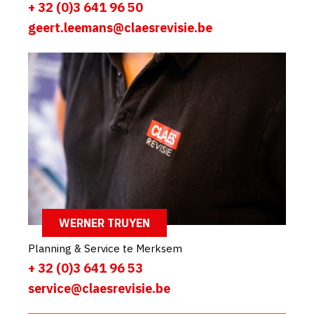
+ 32 (0)3 641 96 50
geert.leemans@claesrevisie.be
WERNER TRUYEN
Planning & Service te Merksem
+ 32 (0)3 641 96 53
service@claesrevisie.be