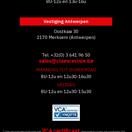
8U-12u en 13u-16u
Vestiging Antwerpen
Oostkaai 30
2170 Merksem (Antwerpen)
Tel. +32(0) 3 641 96 50
sales@claesrevisie.be
MAANDAG TOT DONDERDAG
8U-12u en 12u30-16u30
VRIJDAG
8U-12u en 12u30-15u30
VCA certificaat
Claes revisie beschikt over het
. Hiermee kunnen we aantonen dat