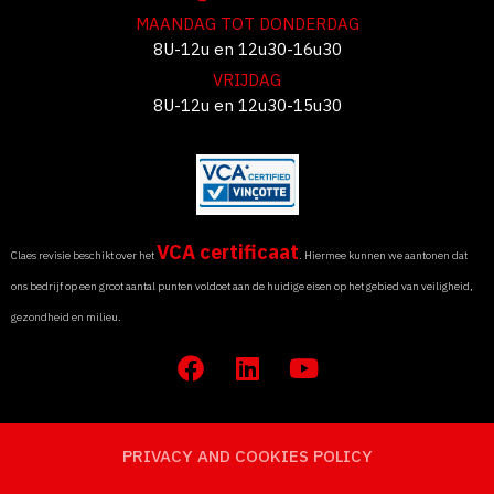
MAANDAG TOT DONDERDAG
8U-12u en 12u30-16u30
VRIJDAG
8U-12u en 12u30-15u30
VCA certificaat
Claes revisie beschikt over het
. Hiermee kunnen we aantonen dat
ons bedrijf op een groot aantal punten voldoet aan de huidige eisen op het gebied van veiligheid,
gezondheid en milieu.
F
L
Y
a
i
o
c
n
u
e
k
t
PRIVACY AND COOKIES POLICY
b
e
u