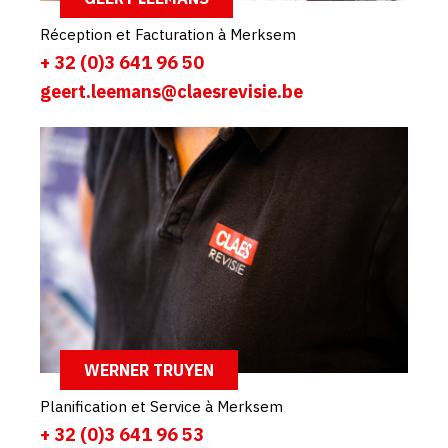
Réception et Facturation à Merksem
+ 32 (0)3 641 96 50
geert.leemans@claesrevisie.be
WERNER TRUYEN
Planification et Service à Merksem
+ 32 (0)3 641 96 53