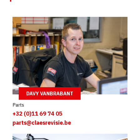
DAVY VANBRABANT
Parts
+32 (0)11 69 74 05
parts@claesrevisie.be