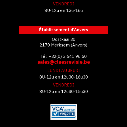
VENDREDI
8U-12u en 13u-16u
Établissement d’Anvers
Oostkaai 30
2170 Merksem (Anvers)
Tél. +32(0) 3 641 96 50
sales@claesrevisie.be
LUNDI AU JEUDI
8U-12u en 12u30-16u30
VENDREDI
8U-12u en 12u30-15u30