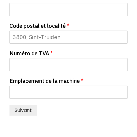
é
m
n
o
Code postal et localité
*
m
Numéro de TVA
*
Emplacement de la machine
*
Suivant