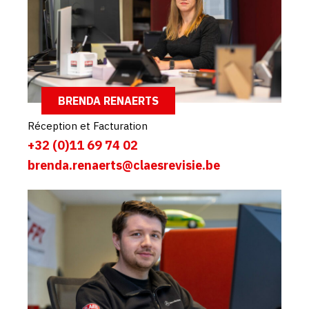
BRENDA RENAERTS
Réception et Facturation
+32 (0)11 69 74 02
brenda.renaerts@claesrevisie.be