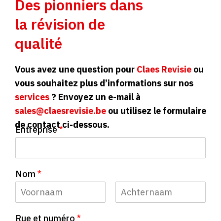
Des pionniers dans
la révision de
qualité
Vous avez une question pour
Claes Revisie
ou
vous souhaitez plus d’informations sur nos
services
? Envoyez un e-mail à
sales@claesrevisie.be
ou utilisez le formulaire
de contact ci-dessous.
Entreprise
*
Nom
*
P
N
Rue et numéro
*
r
o