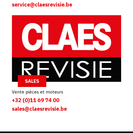
service@claesrevisie.be
SALES
Vente pièces et moteurs
+32 (0)11 69 74 00
sales@claesrevisie.be