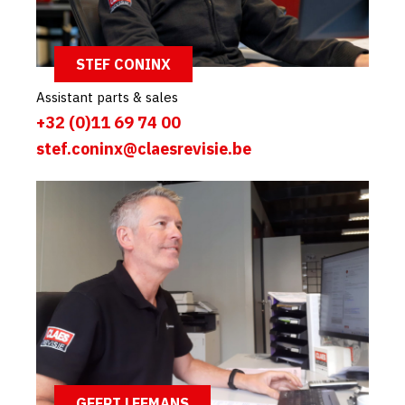
STEF CONINX
Assistant parts & sales
+32 (0)11 69 74 00
stef.coninx@claesrevisie.be
GEERT LEEMANS