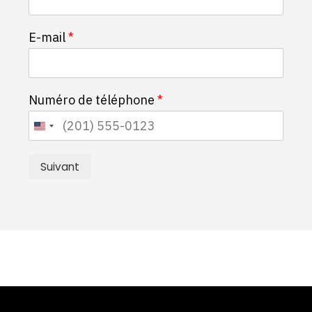
n
o
E-mail
*
m
Numéro de téléphone
*
Suivant