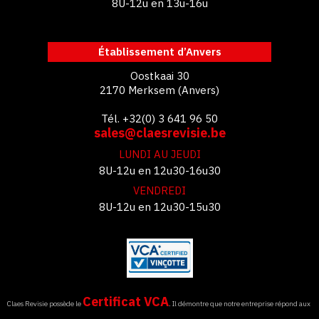
8U-12u en 13u-16u
Établissement d’Anvers
Oostkaai 30
2170 Merksem (Anvers)
Tél. +32(0) 3 641 96 50
sales@claesrevisie.be
LUNDI AU JEUDI
8U-12u en 12u30-16u30
VENDREDI
8U-12u en 12u30-15u30
Certificat VCA
Claes Revisie possède le
. Il démontre que notre entreprise répond aux