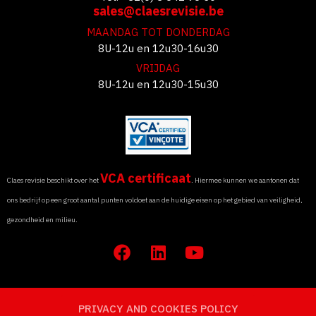
sales@claesrevisie.be
MAANDAG TOT DONDERDAG
8U-12u en 12u30-16u30
VRIJDAG
8U-12u en 12u30-15u30
VCA certificaat
Claes revisie beschikt over het
. Hiermee kunnen we aantonen dat
ons bedrijf op een groot aantal punten voldoet aan de huidige eisen op het gebied van veiligheid,
gezondheid en milieu.
F
L
Y
a
i
o
c
n
u
e
k
t
PRIVACY AND COOKIES POLICY