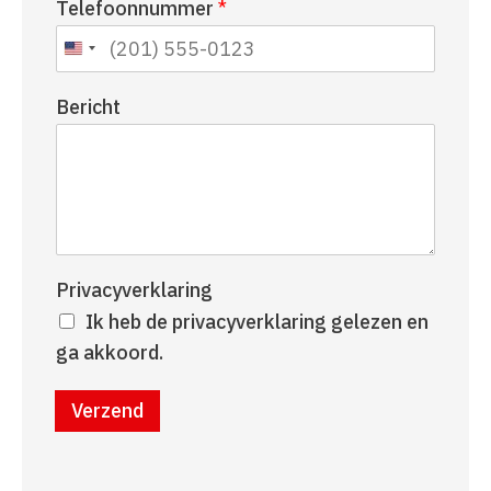
Telefoonnummer
*
a
r
a
n
m
a
a
Bericht
m
Privacyverklaring
Ik heb de privacyverklaring gelezen en
ga akkoord.
Verzend