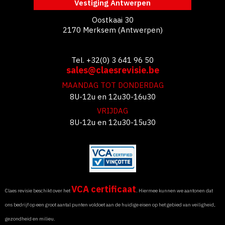
Vestiging Antwerpen
Oostkaai 30
2170 Merksem (Antwerpen)
Tel. +32(0) 3 641 96 50
sales@claesrevisie.be
MAANDAG TOT DONDERDAG
8U-12u en 12u30-16u30
VRIJDAG
8U-12u en 12u30-15u30
VCA certificaat
Claes revisie beschikt over het
. Hiermee kunnen we aantonen dat
ons bedrijf op een groot aantal punten voldoet aan de huidige eisen op het gebied van veiligheid,
gezondheid en milieu.