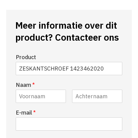
Meer informatie over dit
product? Contacteer ons
Product
Naam
*
V
A
E-mail
*
o
c
o
h
r
t
n
e