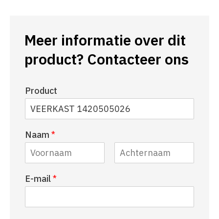
Meer informatie over dit
product? Contacteer ons
Product
Naam
*
V
A
E-mail
*
o
c
o
h
r
t
n
e