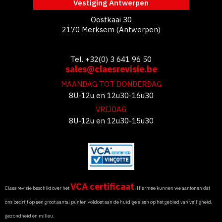
Vestiging Antwerpen
Oostkaai 30
2170 Merksem (Antwerpen)
Tel. +32(0) 3 641 96 50
sales@claesrevisie.be
MAANDAG TOT DONDERDAG
8U-12u en 12u30-16u30
VRIJDAG
8U-12u en 12u30-15u30
VCA certificaat
Claes revisie beschikt over het
. Hiermee kunnen we aantonen dat
ons bedrijf op een groot aantal punten voldoet aan de huidige eisen op het gebied van veiligheid,
gezondheid en milieu.