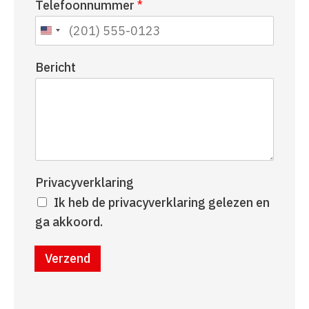
Telefoonnummer
*
a
r
a
n
m
a
a
Bericht
m
Privacyverklaring
Ik heb de privacyverklaring gelezen en
ga akkoord.
Verzend