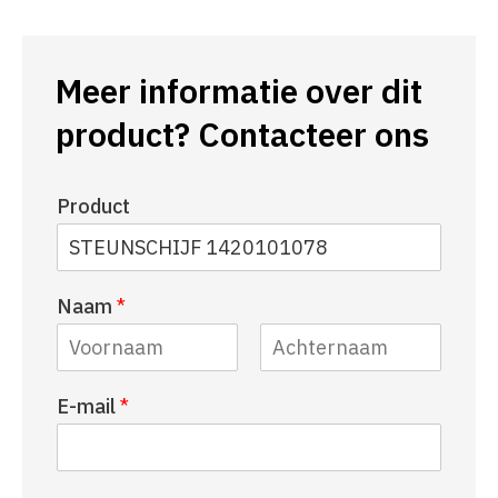
Meer informatie over dit
product? Contacteer ons
Product
Naam
*
V
A
E-mail
*
o
c
o
h
r
t
n
e