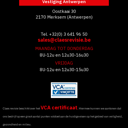
Vestiging Antwerpen
Oostkaai 30
2170 Merksem (Antwerpen)
Tel. +32(0) 3 641 96 50
sales@claesrevisie.be
MAANDAG TOT DONDERDAG
8U-12u en 12u30-16u30
VRIJDAG
8U-12u en 12u30-15u30
VCA certificaat
Claes revisie beschikt over het
. Hiermee kunnen we aantonen dat
ons bedrijf op een groot aantal punten voldoet aan de huidige eisen op het gebied van veiligheid,
gezondheid en milieu.