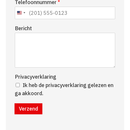
Telefoonnummer
*
a
r
a
n
m
a
a
Bericht
m
Privacyverklaring
Ik heb de privacyverklaring gelezen en
ga akkoord.
Verzend