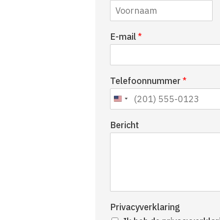
V
E-mail
*
o
o
r
n
Telefoonnummer
*
a
a
m
Bericht
Privacyverklaring