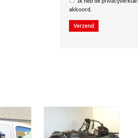
Ik heb de privacyverkla
akkoord.
Verzend