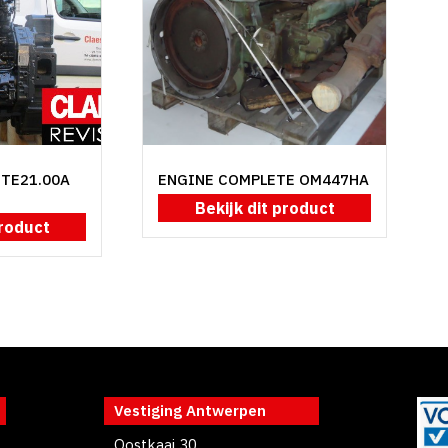
NTE21.00A
ENGINE COMPLETE OM447HA
Bekijk dit product
product
Vestiging Antwerpen
Oostkaai 30