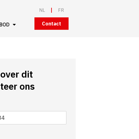
NL
FR
Contact
BOD
over dit
teer ons