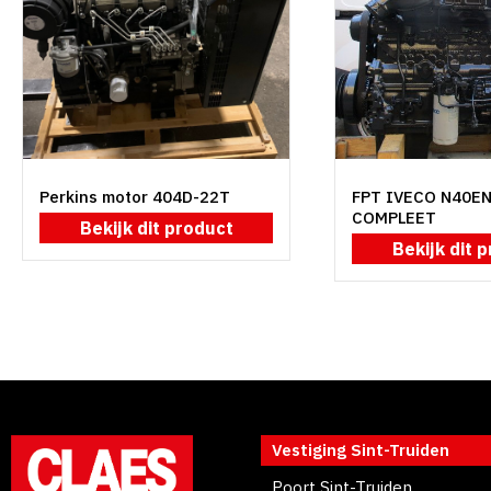
Perkins motor 404D-22T
FPT IVECO N40E
COMPLEET
Bekijk dit product
Bekijk dit 
Vestiging Sint-Truiden
Poort Sint-Truiden