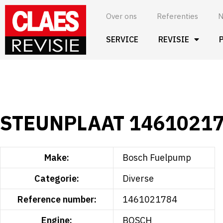
Spring
Over ons
Referenties
N
naar
de
SERVICE
REVISIE
inhoud
STEUNPLAAT 1461021
Make:
Bosch Fuelpump
Categorie:
Diverse
Reference number:
1461021784
Engine:
BOSCH