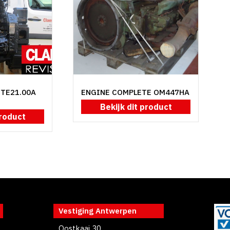
NTE21.00A
ENGINE COMPLETE OM447HA
Bekijk dit product
product
Vestiging Antwerpen
Oostkaai 30