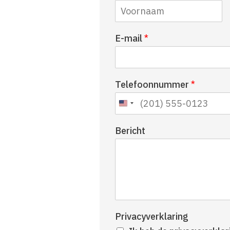
V
E-mail
*
o
o
r
n
Telefoonnummer
*
a
a
m
Bericht
Privacyverklaring