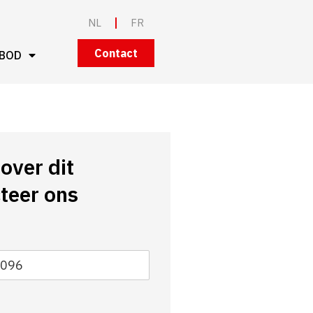
NL
FR
Contact
BOD
over dit
teer ons