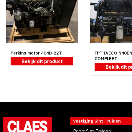
Perkins motor 404D-22T
FPT IVECO N40E
COMPLEET
Bekijk dit product
Bekijk dit 
Vestiging Sint-Truiden
Poort Sint-Truiden