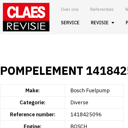
Spring
Over ons
Referenties
N
naar
de
SERVICE
REVISIE
inhoud
POMPELEMENT 141842
Make:
Bosch Fuelpump
Categorie:
Diverse
Reference number:
1418425096
Engine:
BOSCH