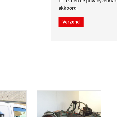
Ik heb de privacyverkla
akkoord.
Verzend