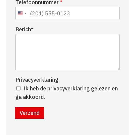
Telefoonnummer
*
a
r
a
n
m
a
a
Bericht
m
Privacyverklaring
Ik heb de privacyverklaring gelezen en
ga akkoord.
Verzend