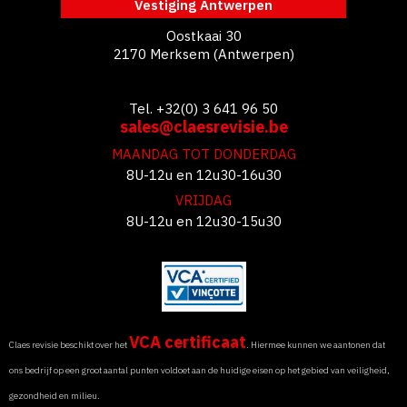
Vestiging Antwerpen
Oostkaai 30
2170 Merksem (Antwerpen)
Tel. +32(0) 3 641 96 50
sales@claesrevisie.be
MAANDAG TOT DONDERDAG
8U-12u en 12u30-16u30
VRIJDAG
8U-12u en 12u30-15u30
VCA certificaat
Claes revisie beschikt over het
. Hiermee kunnen we aantonen dat
ons bedrijf op een groot aantal punten voldoet aan de huidige eisen op het gebied van veiligheid,
gezondheid en milieu.