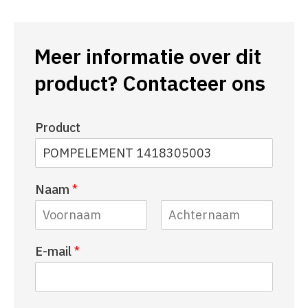
Meer informatie over dit
product? Contacteer ons
Product
Naam
*
V
A
E-mail
*
o
c
o
h
r
t
n
e