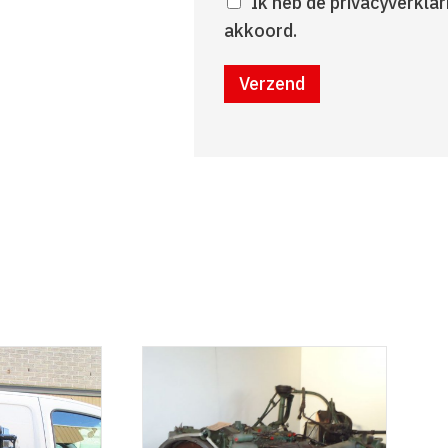
Ik heb de privacyverkla
akkoord.
Verzend