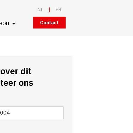
NL
FR
Contact
BOD
over dit
teer ons