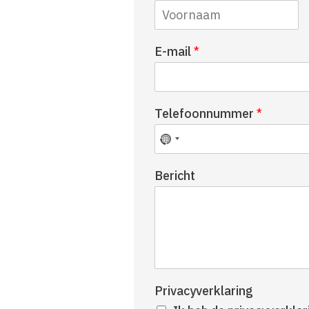
V
E-mail
*
o
o
r
n
Telefoonnummer
*
a
a
m
Bericht
Privacyverklaring