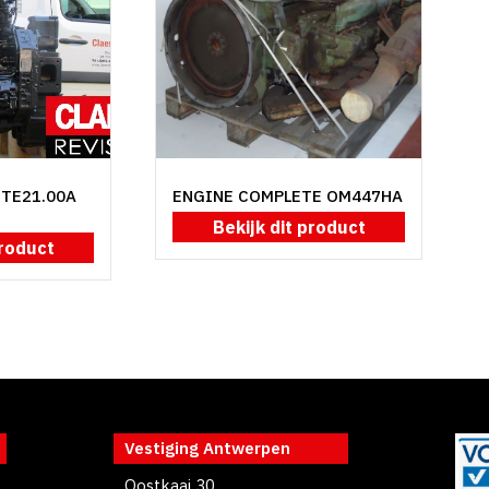
NTE21.00A
ENGINE COMPLETE OM447HA
Bekijk dit product
product
Vestiging Antwerpen
Oostkaai 30