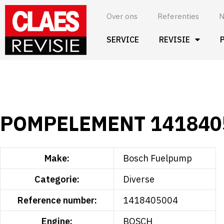
Spring
Over ons
Referenties
N
naar
de
SERVICE
REVISIE
inhoud
POMPELEMENT 141840
Make:
Bosch Fuelpump
Categorie:
Diverse
Reference number:
1418405004
Engine:
BOSCH