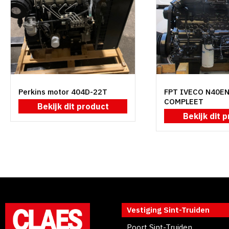
Perkins motor 404D-22T
FPT IVECO N40E
COMPLEET
Bekijk dit product
Bekijk dit 
Vestiging Sint-Truiden
Poort Sint-Truiden