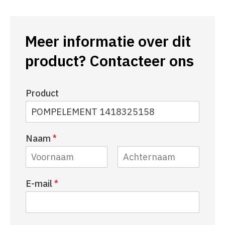
Meer informatie over dit
product? Contacteer ons
Product
Naam
*
V
A
E-mail
*
o
c
o
h
r
t
n
e