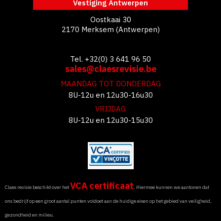
Vestiging Antwerpen
Oostkaai 30
2170 Merksem (Antwerpen)
Tel. +32(0) 3 641 96 50
sales@claesrevisie.be
MAANDAG TOT DONDERDAG
8U-12u en 12u30-16u30
VRIJDAG
8U-12u en 12u30-15u30
VCA certificaat
Claes revisie beschikt over het
. Hiermee kunnen we aantonen dat
ons bedrijf op een groot aantal punten voldoet aan de huidige eisen op het gebied van veiligheid,
gezondheid en milieu.