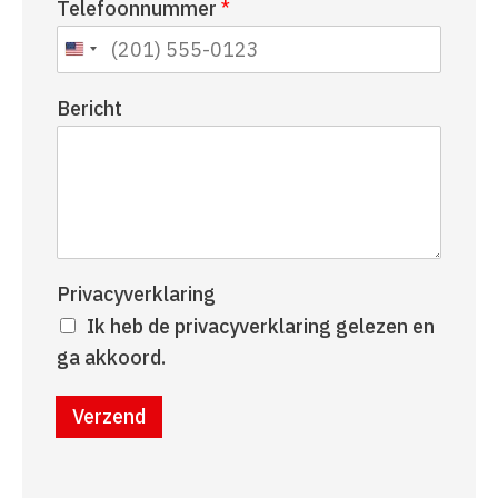
Telefoonnummer
*
a
r
a
n
m
a
a
Bericht
m
Privacyverklaring
Ik heb de privacyverklaring gelezen en
ga akkoord.
Verzend