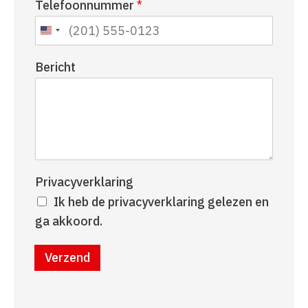
Telefoonnummer
*
a
r
a
n
m
a
a
Bericht
m
Privacyverklaring
Ik heb de privacyverklaring gelezen en
ga akkoord.
Verzend