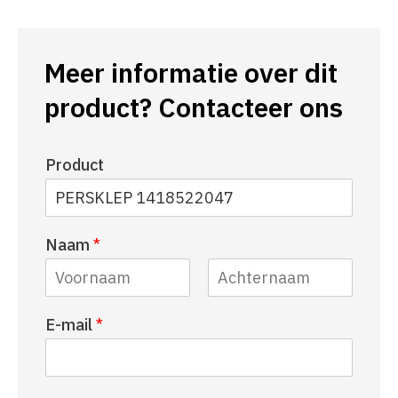
Meer informatie over dit
product? Contacteer ons
Product
Naam
*
V
A
E-mail
*
o
c
o
h
r
t
n
e