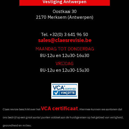
Vestiging Antwerpen
Oostkaai 30
2170 Merksem (Antwerpen)
Tel. +32(0) 3 641 96 50
sales@claesrevisie.be
MAANDAG TOT DONDERDAG
8U-12u en 12u30-16u30
VRIJDAG
8U-12u en 12u30-15u30
VCA certificaat
Claes revisie beschikt over het
. Hiermee kunnen we aantonen dat
ons bedrijf op een groot aantal punten voldoet aan de huidige eisen op het gebied van veiligheid,
gezondheid en milieu.