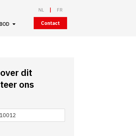
NL
FR
Contact
BOD
over dit
teer ons