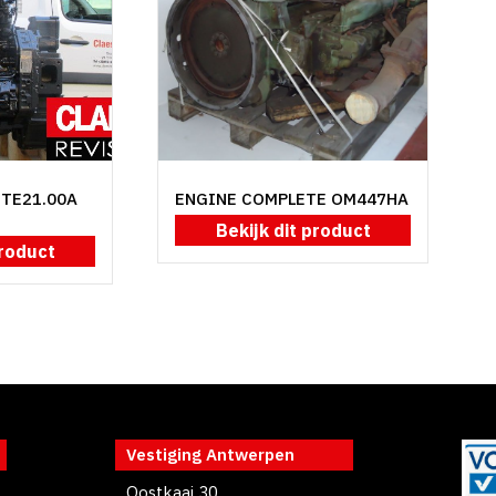
NTE21.00A
ENGINE COMPLETE OM447HA
Bekijk dit product
product
Vestiging Antwerpen
Oostkaai 30