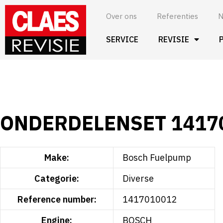
Spring
Over ons
Referenties
N
naar
de
SERVICE
REVISIE
inhoud
ONDERDELENSET 1417
Make:
Bosch Fuelpump
Categorie:
Diverse
Reference number:
1417010012
Engine:
BOSCH