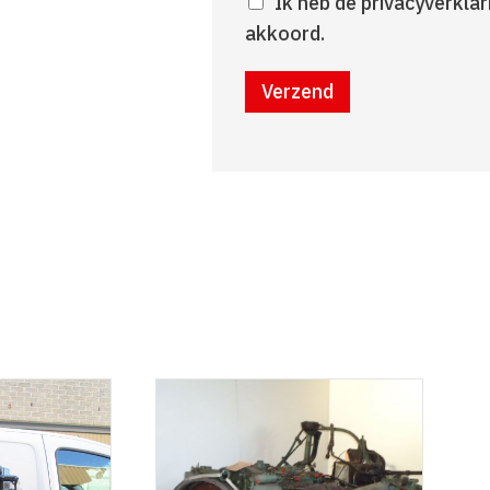
Ik heb de privacyverkla
akkoord.
Verzend