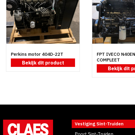
Perkins motor 404D-22T
FPT IVECO N40E
COMPLEET
Bekijk dit product
Bekijk dit 
Vestiging Sint-Truiden
Poort Sint-Truiden