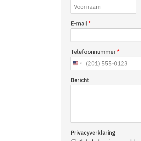
V
E-mail
*
o
o
r
n
Telefoonnummer
*
a
a
m
Bericht
Privacyverklaring