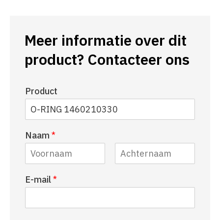
Meer informatie over dit
product? Contacteer ons
Product
Naam
*
V
A
E-mail
*
o
c
o
h
r
t
n
e