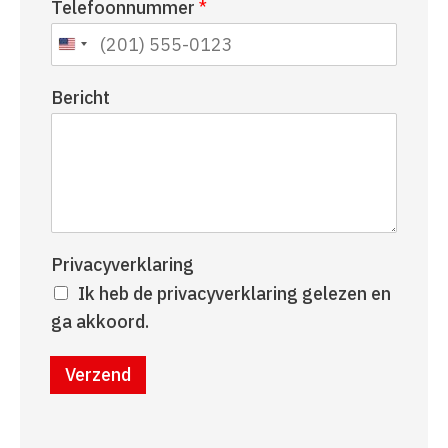
Telefoonnummer
*
a
r
a
n
m
a
a
Bericht
m
Privacyverklaring
Ik heb de privacyverklaring gelezen en
ga akkoord.
Verzend