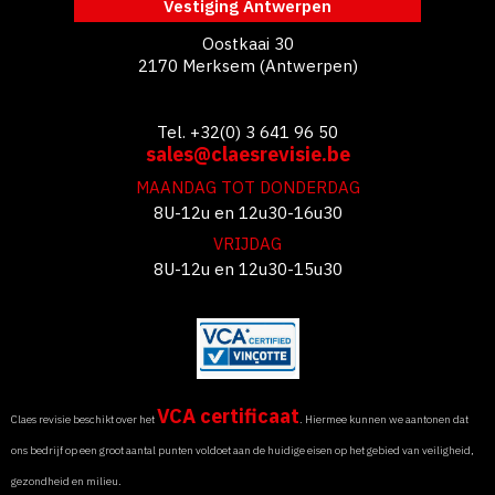
Vestiging Antwerpen
Oostkaai 30
2170 Merksem (Antwerpen)
Tel. +32(0) 3 641 96 50
sales@claesrevisie.be
MAANDAG TOT DONDERDAG
8U-12u en 12u30-16u30
VRIJDAG
8U-12u en 12u30-15u30
VCA certificaat
Claes revisie beschikt over het
. Hiermee kunnen we aantonen dat
ons bedrijf op een groot aantal punten voldoet aan de huidige eisen op het gebied van veiligheid,
gezondheid en milieu.