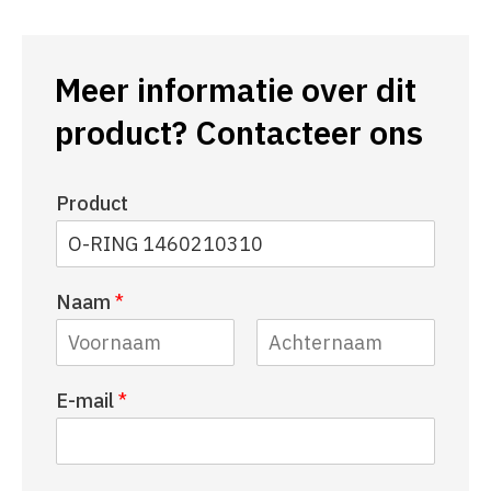
Meer informatie over dit
product? Contacteer ons
Product
Naam
*
V
A
E-mail
*
o
c
o
h
r
t
n
e