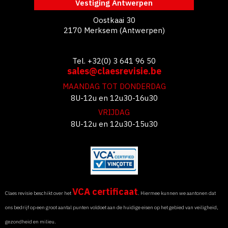
Vestiging Antwerpen
Oostkaai 30
2170 Merksem (Antwerpen)
Tel. +32(0) 3 641 96 50
sales@claesrevisie.be
MAANDAG TOT DONDERDAG
8U-12u en 12u30-16u30
VRIJDAG
8U-12u en 12u30-15u30
VCA certificaat
Claes revisie beschikt over het
. Hiermee kunnen we aantonen dat
ons bedrijf op een groot aantal punten voldoet aan de huidige eisen op het gebied van veiligheid,
gezondheid en milieu.