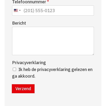
Telefoonnummer
*
a
r
a
n
m
a
a
Bericht
m
Privacyverklaring
Ik heb de privacyverklaring gelezen en
ga akkoord.
Verzend