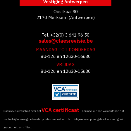
Vestiging Antwerpen
Oostkaai 30
2170 Merksem (Antwerpen)
Tel. +32(0) 3 641 96 50
sales@claesrevisie.be
MAANDAG TOT DONDERDAG
8U-12u en 12u30-16u30
VRIJDAG
8U-12u en 12u30-15u30
VCA certificaat
Claes revisie beschikt over het
. Hiermee kunnen we aantonen dat
ons bedrijf op een groot aantal punten voldoet aan de huidige eisen op het gebied van veiligheid,
gezondheid en milieu.