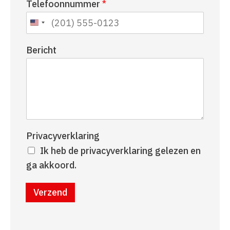
Telefoonnummer
*
a
r
a
n
m
a
a
Bericht
m
Privacyverklaring
Ik heb de privacyverklaring gelezen en
ga akkoord.
Verzend