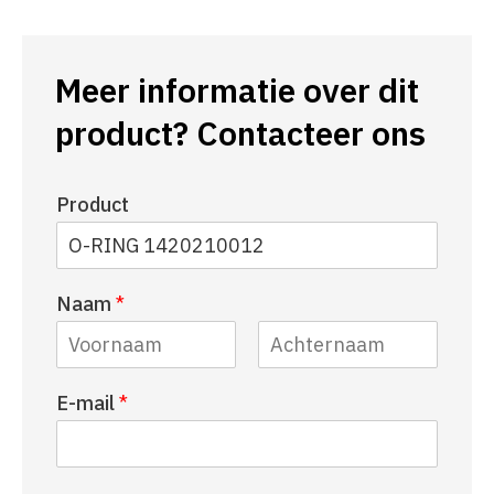
Meer informatie over dit
product? Contacteer ons
Product
Naam
*
V
A
E-mail
*
o
c
o
h
r
t
n
e