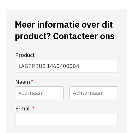
Meer informatie over dit
product? Contacteer ons
Product
Naam
*
V
A
E-mail
*
o
c
o
h
r
t
n
e