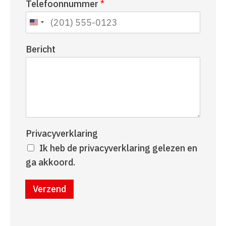
Telefoonnummer
*
a
r
a
n
m
a
a
Bericht
m
Privacyverklaring
Ik heb de privacyverklaring gelezen en
ga akkoord.
Verzend