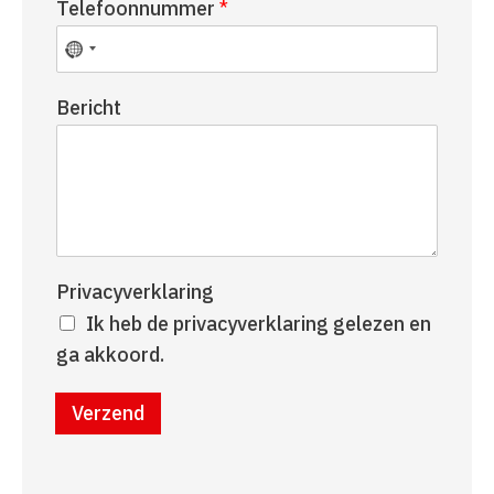
Telefoonnummer
*
a
r
a
n
m
a
a
Bericht
m
Privacyverklaring
Ik heb de privacyverklaring gelezen en
ga akkoord.
Verzend