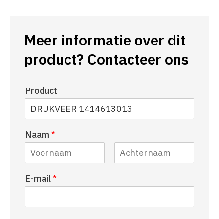
Meer informatie over dit
product? Contacteer ons
Product
Naam
*
V
A
E-mail
*
o
c
o
h
r
t
n
e