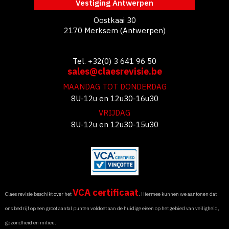
Vestiging Antwerpen
Oostkaai 30
2170 Merksem (Antwerpen)
Tel. +32(0) 3 641 96 50
sales@claesrevisie.be
MAANDAG TOT DONDERDAG
8U-12u en 12u30-16u30
VRIJDAG
8U-12u en 12u30-15u30
VCA certificaat
Claes revisie beschikt over het
. Hiermee kunnen we aantonen dat
ons bedrijf op een groot aantal punten voldoet aan de huidige eisen op het gebied van veiligheid,
gezondheid en milieu.