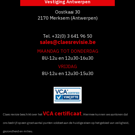
Vestiging Antwerpen
Oostkaai 30
2170 Merksem (Antwerpen)
Tel. +32(0) 3 641 96 50
sales@claesrevisie.be
MAANDAG TOT DONDERDAG
8U-12u en 12u30-16u30
VRIJDAG
8U-12u en 12u30-15u30
VCA certificaat
Claes revisie beschikt over het
. Hiermee kunnen we aantonen dat
ons bedrijf op een groot aantal punten voldoet aan de huidige eisen op het gebied van veiligheid,
gezondheid en milieu.