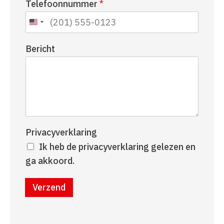
Telefoonnummer
*
a
r
a
n
m
a
a
Bericht
m
Privacyverklaring
Ik heb de privacyverklaring gelezen en
ga akkoord.
Verzend