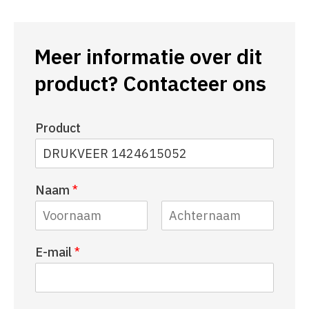
Meer informatie over dit
product? Contacteer ons
Product
Naam
*
V
A
E-mail
*
o
c
o
h
r
t
n
e