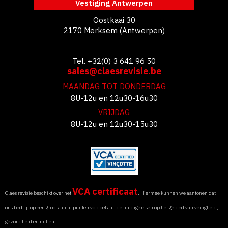
Vestiging Antwerpen
Oostkaai 30
2170 Merksem (Antwerpen)
Tel. +32(0) 3 641 96 50
sales@claesrevisie.be
MAANDAG TOT DONDERDAG
8U-12u en 12u30-16u30
VRIJDAG
8U-12u en 12u30-15u30
VCA certificaat
Claes revisie beschikt over het
. Hiermee kunnen we aantonen dat
ons bedrijf op een groot aantal punten voldoet aan de huidige eisen op het gebied van veiligheid,
gezondheid en milieu.