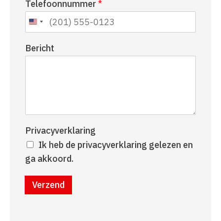
Telefoonnummer
*
a
r
a
n
m
a
a
Bericht
m
Privacyverklaring
Ik heb de privacyverklaring gelezen en
ga akkoord.
Verzend