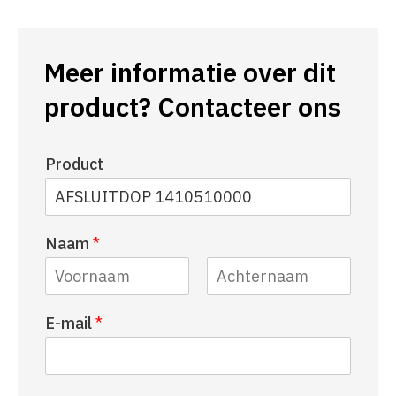
Meer informatie over dit
product? Contacteer ons
Product
Naam
*
V
A
E-mail
*
o
c
o
h
r
t
n
e