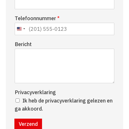
r
t
n
e
Telefoonnummer
*
a
r
a
n
m
a
a
Bericht
m
Privacyverklaring
Ik heb de privacyverklaring gelezen en
ga akkoord.
Verzend