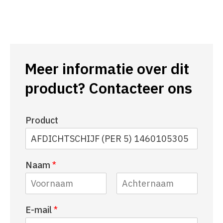
Meer informatie over dit
product? Contacteer ons
Product
Naam
*
V
A
E-mail
*
o
c
o
h