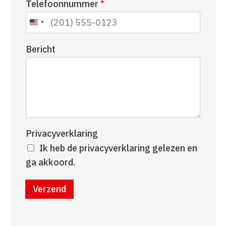
Telefoonnummer
*
a
r
a
n
m
a
a
Bericht
m
Privacyverklaring
Ik heb de privacyverklaring gelezen en
ga akkoord.
Verzend