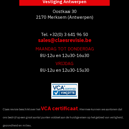
Vestiging Antwerpen
Oostkaai 30
2170 Merksem (Antwerpen)
Tel. +32(0) 3 641 96 50
sales@claesrevisie.be
MAANDAG TOT DONDERDAG
8U-12u en 12u30-16u30
VRIJDAG
8U-12u en 12u30-15u30
VCA certificaat
Claes revisie beschikt over het
. Hiermee kunnen we aantonen dat
ons bedrijf op een groot aantal punten voldoet aan de huidige eisen op het gebied van veiligheid,
gezondheid en milieu.