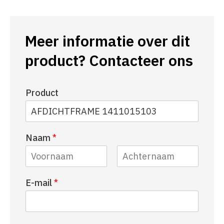
Meer informatie over dit
product? Contacteer ons
Product
Naam
*
V
A
E-mail
*
o
c
o
h
r
t
n
e