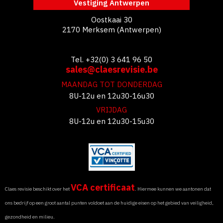
Vestiging Antwerpen
Oostkaai 30
2170 Merksem (Antwerpen)
Tel. +32(0) 3 641 96 50
sales@claesrevisie.be
MAANDAG TOT DONDERDAG
8U-12u en 12u30-16u30
VRIJDAG
8U-12u en 12u30-15u30
VCA certificaat
Claes revisie beschikt over het
. Hiermee kunnen we aantonen dat
ons bedrijf op een groot aantal punten voldoet aan de huidige eisen op het gebied van veiligheid,
gezondheid en milieu.