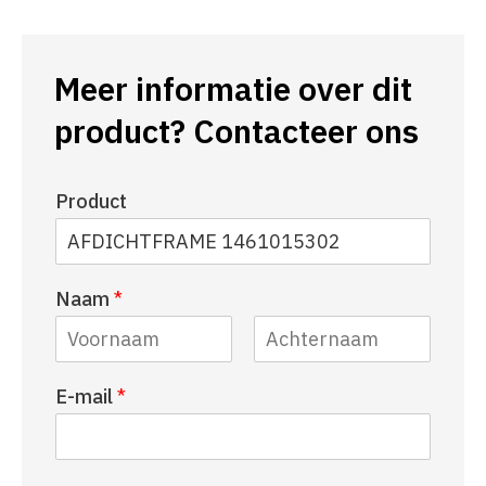
Meer informatie over dit
product? Contacteer ons
Product
Naam
*
V
A
E-mail
*
o
c
o
h
r
t
n
e