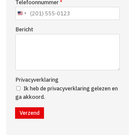
Telefoonnummer
*
a
r
a
n
m
a
a
Bericht
m
Privacyverklaring
Ik heb de privacyverklaring gelezen en
ga akkoord.
Verzend