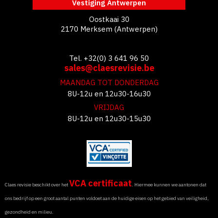
Vestiging Antwerpen
Oostkaai 30
2170 Merksem (Antwerpen)
Tel. +32(0) 3 641 96 50
sales@claesrevisie.be
MAANDAG TOT DONDERDAG
8U-12u en 12u30-16u30
VRIJDAG
8U-12u en 12u30-15u30
VCA certificaat
Claes revisie beschikt over het
. Hiermee kunnen we aantonen dat
ons bedrijf op een groot aantal punten voldoet aan de huidige eisen op het gebied van veiligheid,
gezondheid en milieu.