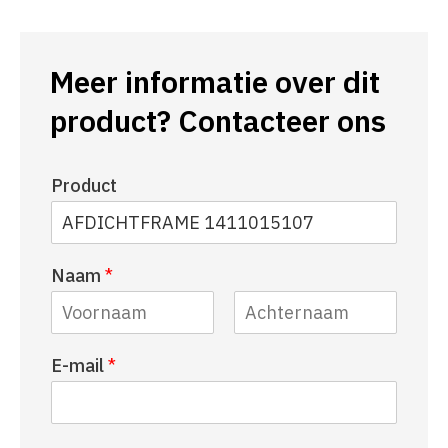
Meer informatie over dit
product? Contacteer ons
Product
Naam
*
V
A
E-mail
*
o
c
o
h
r
t
n
e