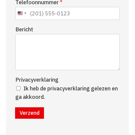
Telefoonnummer
*
a
r
a
n
m
a
a
Bericht
m
Privacyverklaring
Ik heb de privacyverklaring gelezen en
ga akkoord.
Verzend