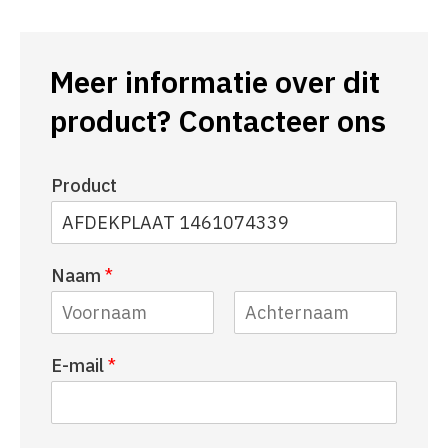
Meer informatie over dit
product? Contacteer ons
Product
Naam
*
V
A
E-mail
*
o
c
o
h
r
t
n
e