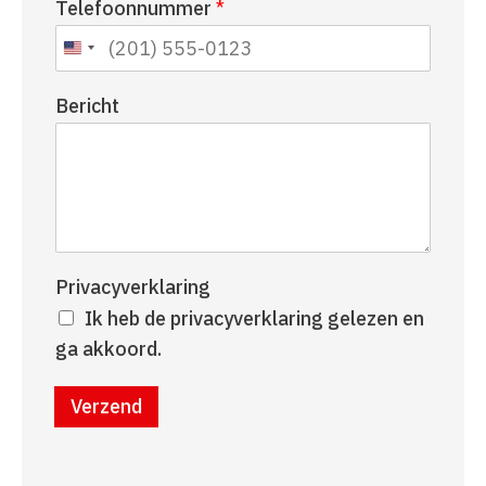
Telefoonnummer
*
a
r
a
n
m
a
a
Bericht
m
Privacyverklaring
Ik heb de privacyverklaring gelezen en
ga akkoord.
Verzend