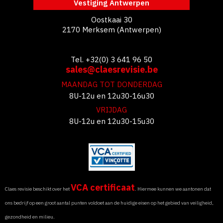
Vestiging Antwerpen
Oostkaai 30
2170 Merksem (Antwerpen)
Tel. +32(0) 3 641 96 50
sales@claesrevisie.be
MAANDAG TOT DONDERDAG
8U-12u en 12u30-16u30
VRIJDAG
8U-12u en 12u30-15u30
VCA certificaat
Claes revisie beschikt over het
. Hiermee kunnen we aantonen dat
ons bedrijf op een groot aantal punten voldoet aan de huidige eisen op het gebied van veiligheid,
gezondheid en milieu.