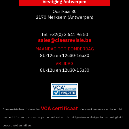
Vestiging Antwerpen
Oostkaai 30
2170 Merksem (Antwerpen)
Tel. +32(0) 3 641 96 50
sales@claesrevisie.be
MAANDAG TOT DONDERDAG
8U-12u en 12u30-16u30
VRIJDAG
8U-12u en 12u30-15u30
VCA certificaat
Claes revisie beschikt over het
. Hiermee kunnen we aantonen dat
ons bedrijf op een groot aantal punten voldoet aan de huidige eisen op het gebied van veiligheid,
gezondheid en milieu.