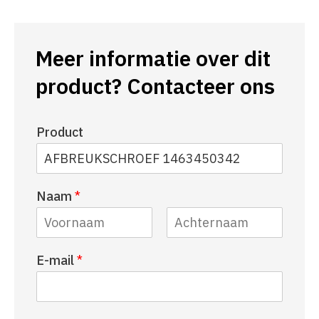
Meer informatie over dit
product? Contacteer ons
Product
Naam
*
V
A
E-mail
*
o
c
o
h
r
t
n
e