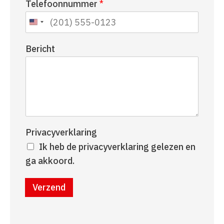
Telefoonnummer
*
a
r
a
n
m
a
a
Bericht
m
Privacyverklaring
Ik heb de privacyverklaring gelezen en
ga akkoord.
Verzend